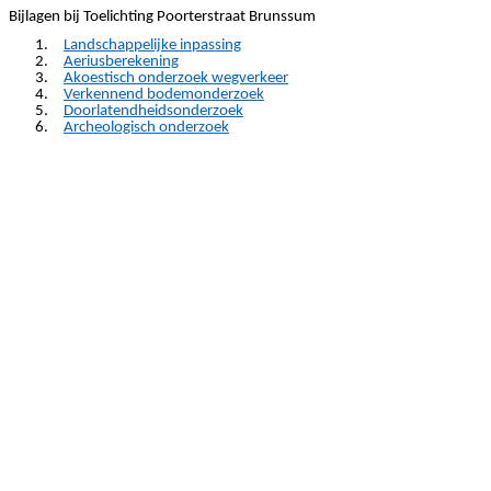
Bijlagen bij Toelichting Poorterstraat Brunssum
1.
Landschappelijke inpassing
2.
Aeriusberekening
3.
Akoestisch onderzoek wegverkeer
4.
Verkennend bodemonderzoek
5.
Doorlatendheidsonderzoek
6.
Archeologisch onderzoek