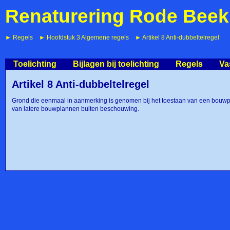
Renaturering Rode Beek
Regels
Hoofdstuk 3 Algemene regels
Artikel 8 Anti-dubbeltelregel
Toelichting
Bijlagen bij toelichting
Regels
Va
Artikel 8 Anti-dubbeltelregel
Grond die eenmaal in aanmerking is genomen bij het toestaan van een bouwpla
van latere bouwplannen buiten beschouwing.